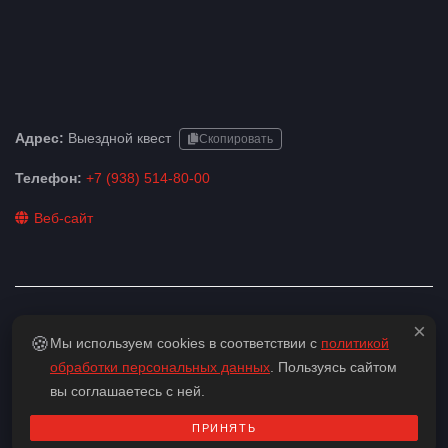
Адрес:
Выездной квест
Скопировать
Телефон:
+7 (938) 514-80-00
Веб-сайт
×
🍪
Мы используем cookies в соответствии с
политикой
Детектив
Для начинающих
Семейные
Все
обработки персональных данных
. Пользуясь сайтом
Для большой компании
Квесты для детей
вы соглашаетесь с ней.
Для двоих
Нестрашные
На 8 человек
ПРИНЯТЬ