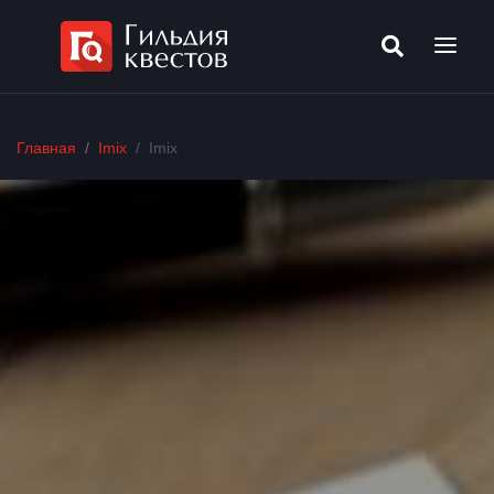
Главная
Imix
Imix