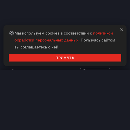
×
🍪
Мы используем cookies в соответствии с
политикой
обработки персональных данных
. Пользуясь сайтом
вы соглашаетесь с ней.
ПРИНЯТЬ
Адрес:
актуальную информацию по месту проведения
необходимо уточнять у организаторов
Скопировать
Контакты
Телефон:
+7 (922) 752-17-21
Веб-сайт